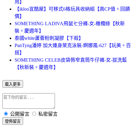
用】
【ikloo宜酷屋】可移式6格玩具收納組【高CP值。回饋
價】
SOMETHING LADIVA飛鼠七分褲-女-橄欖綠【秋新
裝。慶週年】
泰國white蘆薈粉刺凝膠【下殺】
PanTyng潘婷 加大連身萊克泳裝-婀娜風-627【玩美。百
搭】
SOMETHING CELEB皮袋唇窄直筒牛仔褲-女-拔洗藍
【秋新裝。慶週年】
載入更多
公開留言
私密留言
發佈留言