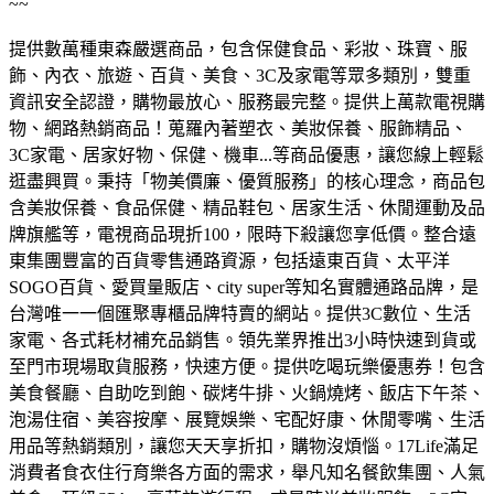
~~
提供數萬種東森嚴選商品，包含保健食品、彩妝、珠寶、服
飾、內衣、旅遊、百貨、美食、3C及家電等眾多類別，雙重
資訊安全認證，購物最放心、服務最完整。
提供上萬款電視購
物、網路熱銷商品！蒐羅內著塑衣、美妝保養、服飾精品、
3C家電、居家好物、保健、機車...等商品優惠，讓您線上輕鬆
逛盡興買。
秉持「物美價廉、優質服務」的核心理念，商品包
含美妝保養、食品保健、精品鞋包、居家生活、休閒運動及品
牌旗艦等，電視商品現折100，限時下殺讓您享低價。
整合遠
東集團豐富的百貨零售通路資源，包括遠東百貨、太平洋
SOGO百貨、愛買量販店、city super等知名實體通路品牌，是
台灣唯一一個匯聚專櫃品牌特賣的網站。
提供3C數位、生活
家電、各式耗材補充品銷售。領先業界推出3小時快速到貨或
至門市現場取貨服務，快速方便。
提供吃喝玩樂優惠券！包含
美食餐廳、自助吃到飽、碳烤牛排、火鍋燒烤、飯店下午茶、
泡湯住宿、美容按摩、展覽娛樂、宅配好康、休閒零嘴、生活
用品等熱銷類別，讓您天天享折扣，購物沒煩惱。
17Life滿足
消費者食衣住行育樂各方面的需求，舉凡知名餐飲集團、人氣