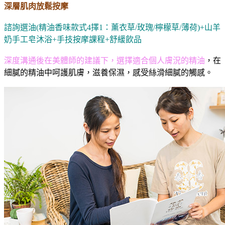
深層肌肉放鬆按摩
諮詢選油(精油香味款式4擇1：薰衣草/玫瑰/檸檬草/薄荷)+山羊
奶手工皂沐浴+手技按摩課程+舒緩飲品
深度溝通後在美體師的建議下，選擇適合個人膚況的精油
，在
細膩的精油中呵護肌膚，滋養保濕，感受絲滑細膩的觸感。