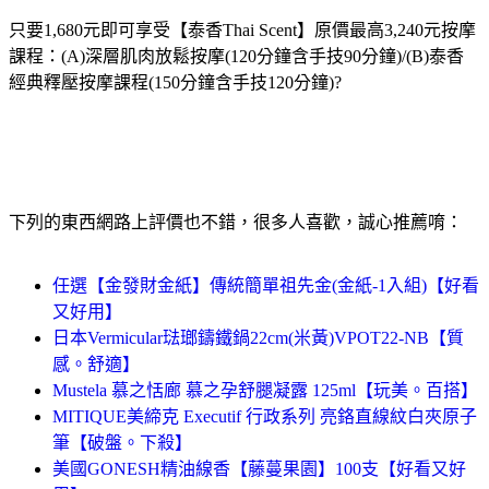
只要1,680元即可享受【泰香Thai Scent】原價最高3,240元按摩
課程：(A)深層肌肉放鬆按摩(120分鐘含手技90分鐘)/(B)泰香
經典釋壓按摩課程(150分鐘含手技120分鐘)?
下列的東西網路上評價也不錯，很多人喜歡，誠心推薦唷：
任選【金發財金紙】傳統簡單祖先金(金紙-1入組)【好看
又好用】
日本Vermicular琺瑯鑄鐵鍋22cm(米黃)VPOT22-NB【質
感。舒適】
Mustela 慕之恬廊 慕之孕舒腿凝露 125ml【玩美。百搭】
MITIQUE美締克 Executif 行政系列 亮鉻直線紋白夾原子
筆【破盤。下殺】
美國GONESH精油線香【藤蔓果園】100支【好看又好