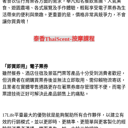
者食衣住行育樂各方面的需求，舉凡知名餐飲集團、人氣美
食、遊園農場、各式展覽及手作體驗，輕鬆享受電子票券為生
活帶來的便利與樂趣。更重要的是，價格非常具競爭力，不會
讓你買貴唷！
泰香ThaiScent-按摩課程
「即買即用」電子票券
雖然餐券、酒店住宿及景區門票等產品十分受到消費者歡迎，
但消費者在網購買票券後並無法立即取用、需仰賴物流寄送，
且業者在實體零售通路更存在著票券庫存管理等不便，而電子
票證技術正好可解決此產品銷售上的痛點。
17Life平臺最大的優勢就是能夠幫助所有合作夥伴，以建立有
效的行銷模式，並以更即時、更精準、更簡單與更客製化的經