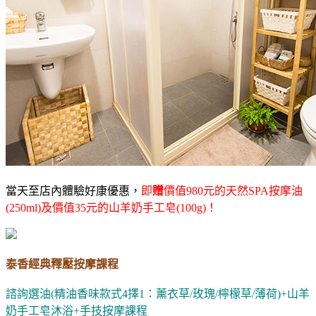
當天至店內體驗好康優惠，
即
贈
價值980元的天然SPA按摩油
(250ml)及價值35元的山羊奶手工皂(100g)！
泰香經典釋壓按摩課程
諮詢選油(精油香味款式4擇1：薰衣草/玫瑰/檸檬草/薄荷)+山羊
奶手工皂沐浴+手技按摩課程